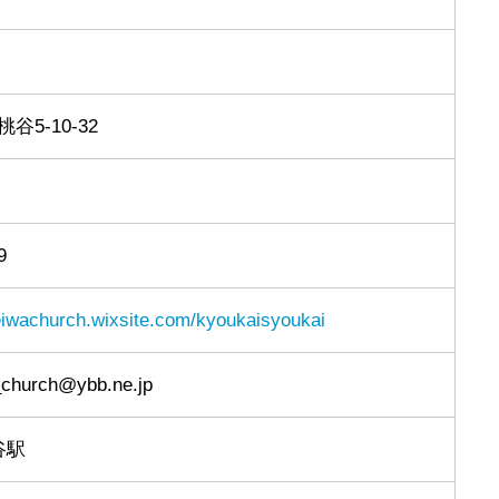
5-10-32
9
eiwachurch.wixsite.com/kyoukaisyoukai
church@ybb.ne.jp
谷駅