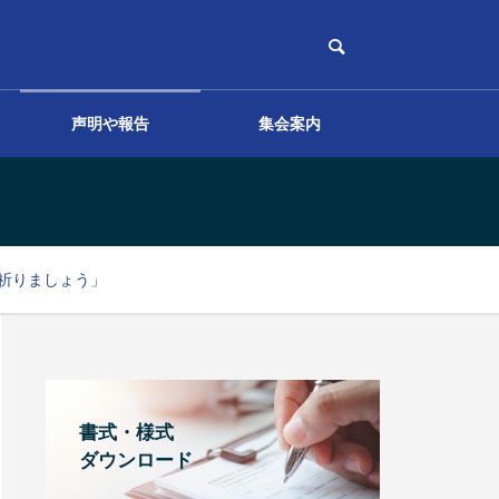
声明や報告
集会案内
その他
に祈りましょう」
書式・様式
ダウンロード