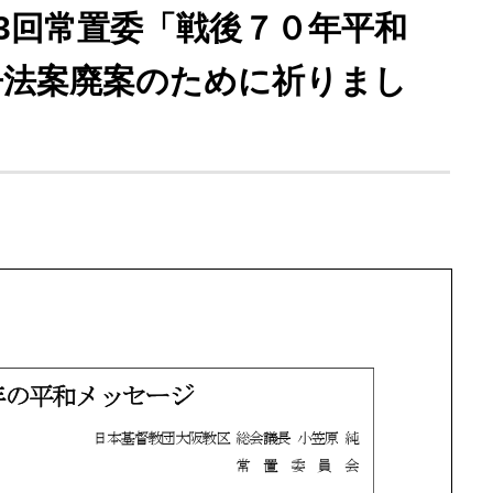
-第03回常置委「戦後７０年平和
争法案廃案のために祈りまし