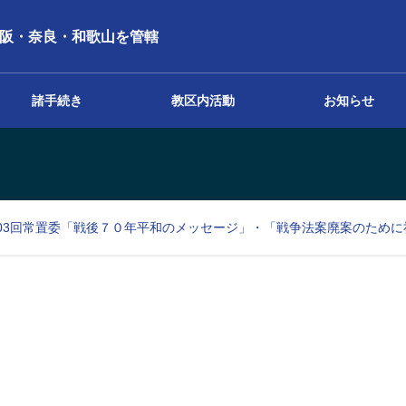
阪・奈良・和歌山を管轄
諸手続き
教区内活動
お知らせ
報告・報告書
60-第03回常置委「戦後７０年平和のメッセージ」・「戦争法案廃案のため